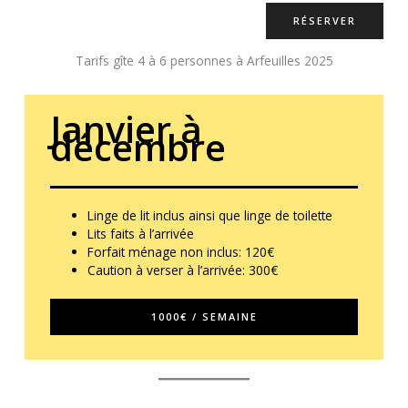
RÉSERVER
Tarifs gîte 4 à 6 personnes à Arfeuilles 2025
Janvier à
décembre
Linge de lit inclus ainsi que linge de toilette
Lits faits à l’arrivée
Forfait ménage non inclus: 120€
Caution à verser à l’arrivée: 300€
1000€ / SEMAINE