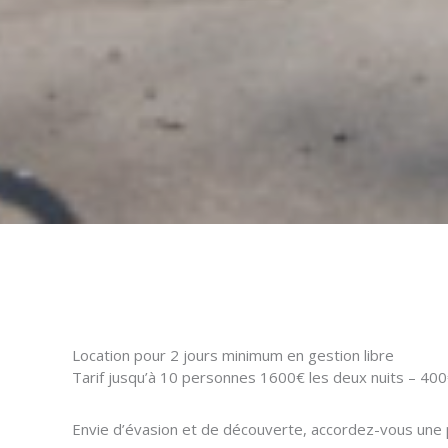
Location pour 2 jours minimum en gestion libre
Tarif jusqu’à 10 personnes 1600€ les deux nuits – 400
Envie d’évasion et de découverte, accordez-vous une pa