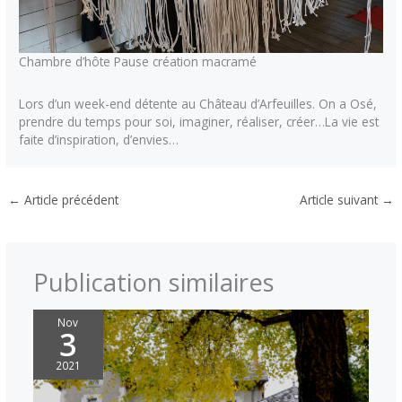
Chambre d’hôte Pause création macramé
Lors d’un week-end détente au Château d’Arfeuilles. On a Osé,
prendre du temps pour soi, imaginer, réaliser, créer…La vie est
faite d’inspiration, d’envies…
←
Article précédent
Article suivant
→
Publication similaires
Nov
3
2021