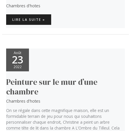
Chambres d'hotes
TRAVAUX
LIRE LA SUITE »
CHAUFFAGE
ET
SALLE
DE
BAIN
Août
23
2022
Peinture sur le mur d’une
chambre
Chambres d'hotes
On se régale dans cette magnifique maison, elle est un
formidable terrain de jeu pour nous qui souhaitons
personnaliser chaque endroit, Christine a peint un arbre
comme tête de lit dans la chambre A L’Ombre du Tilleul. Cela