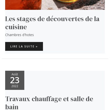
Les stages de découvertes de la
cuisine
Chambres d'hotes
LES
LIRE LA SUITE »
STAGES
DE
DÉCOUVERTES
DE
LA
CUISINE
Août
23
2022
Travaux chauffage et salle de
bain