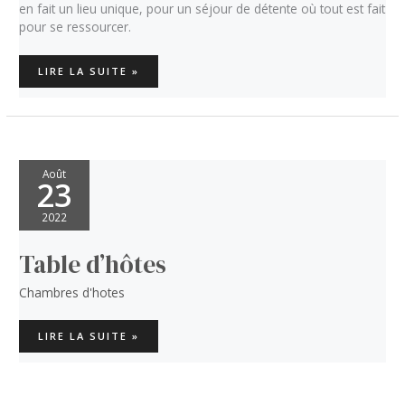
en fait un lieu unique, pour un séjour de détente où tout est fait
pour se ressourcer.
PEINTURE
LIRE LA SUITE »
SUR
LE
MUR
D’UNE
CHAMBRE
Août
23
2022
Table d’hôtes
Chambres d'hotes
TABLE
LIRE LA SUITE »
D’HÔTES