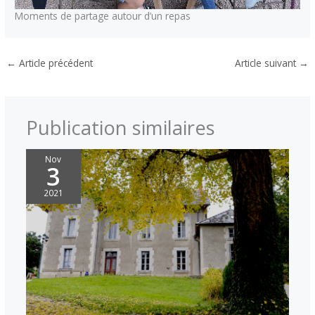
Moments de partage autour d’un repas
←
Article précédent
Article suivant
→
Publication similaires
Nov
3
2021